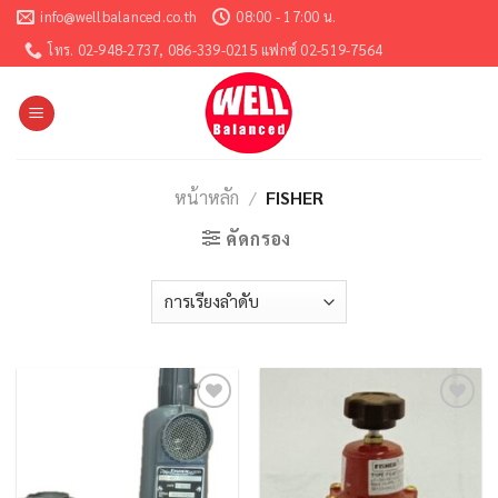
Skip
info@wellbalanced.co.th
08:00 - 17:00 น.
to
โทร. 02-948-2737, 086-339-0215 แฟกซ์ 02-519-7564
content
หน้าหลัก
/
FISHER
คัดกรอง