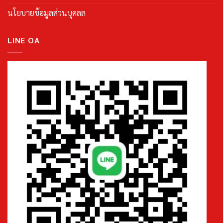
นโยบายข้อมูลส่วนบุคลล
LINE OA