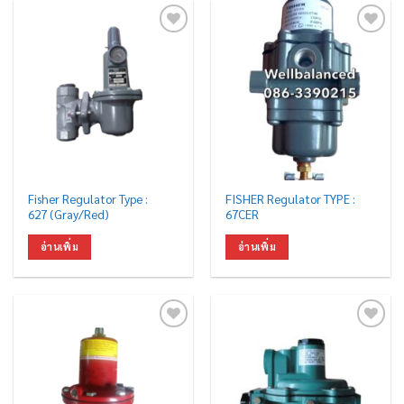
Fisher Regulator Type :
FISHER Regulator TYPE :
627 (Gray/Red)
67CER
อ่านเพิ่ม
อ่านเพิ่ม